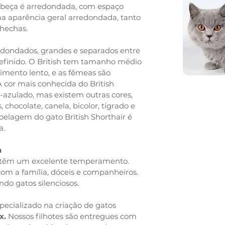
abeça é arredondada, com espaço
ma aparência geral arredondada, tanto
hechas.
dondados, grandes e separados entre
 definido. O British tem tamanho médio
imento lento, e as fêmeas são
cor mais conhecida do British
a-azulado, mas existem outras cores,
, chocolate, canela, bicolor, tigrado e
pelagem do gato British Shorthair é
a.
h
ir têm um excelente temperamento.
com a família, dóceis e companheiros.
ndo gatos silenciosos.
pecializado na criação de gatos
x.
Nossos filhotes são entregues com