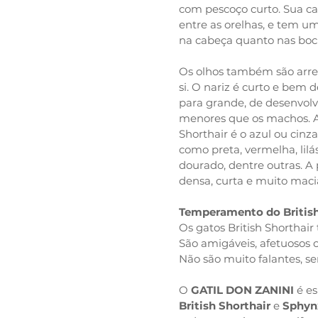
com pescoço curto. Sua c
entre as orelhas, e tem u
na cabeça quanto nas boc
Os olhos também são arre
si. O nariz é curto e bem
para grande, de desenvolv
menores que os machos. A 
Shorthair é o azul ou cinz
como preta, vermelha, lilás
dourado, dentre outras. A 
densa, curta e muito maci
Temperamento do Britis
Os gatos British Shortha
São amigáveis, afetuosos 
Não são muito falantes, se
O
GATIL DON ZANINI
é es
British Shorthair
e
Sphyn