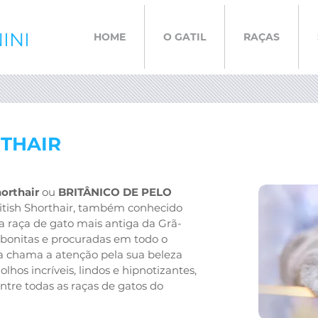
INI
HOME
O GATIL
RAÇAS
RTHAIR
horthair
ou
BRITÂNICO DE PELO
itish Shorthair, também conhecido
a raça de gato mais antiga da Grã-
bonitas e procuradas em todo o
a chama a atenção pela sua beleza
 olhos incríveis, lindos e hipnotizantes,
ntre todas as raças de gatos do