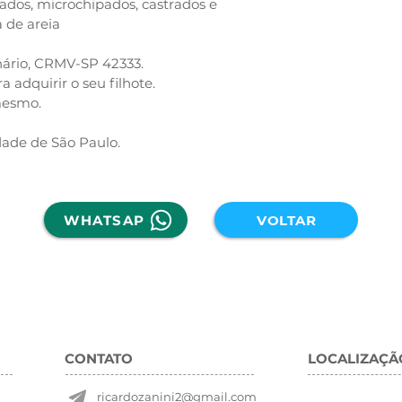
gados, microchipados, castrados e
a de areia
inário, CRMV-SP 42333.
adquirir o seu filhote.
mesmo.
dade de São Paulo.
WHATSAP
VOLTAR
CONTATO
LOCALIZAÇÃ
ricardozanini2@gmail.com