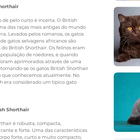
horthair
 de pelo curto é incerta. O British
uma das raças mais antigas do mundo
rra. Levados pelos romanos, os gatos
e gatos selvagens africanos são
 do British Shorthair. Os felinos eram
 a população de roedores, e quando
, foram aprimorados através de uma
, tornando-se os gatos British Shorthair
rto que conhecemos atualmente. No
ish era considerado um típico gato
sh Shorthair
rthair é robusta, compacta,
rante e forte. Uma das características
orpo forte, curto e muito compacto,